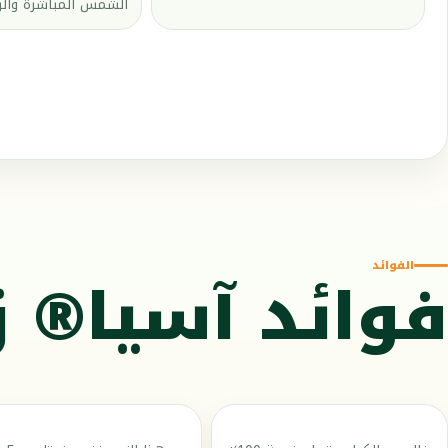
الشمس المباشرة والر
الفوائد
فوائد آسيا® ز