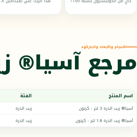
خالٍ من الكوليسترول بنسبة 100٪
هذا الزيت غني بفيتامين E،
الأحجام والأبعاد والباركود
مرجع آسيا® زي
اسم المنتج
الفئة
آسيا® زيت الذرة 3 لتر - كرتون
زيت الذرة
آسيا® زيت الذرة 1.8 لتر - كرتون
زيت الذرة