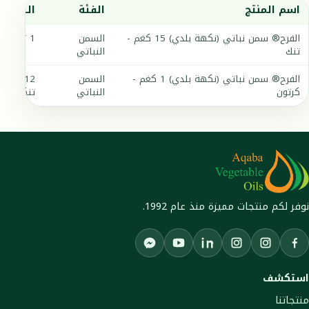
اسم المنتج
الفئة
التعبئة
الفرح® سمن نباتي (نكهة بلدي) 15 كغم -
السمن
1 تنك
تنك
النباتي
الفرح® سمن نباتي (نكهة بلدي) 1 كغم -
السمن
12
كرتون
النباتي
تنكات
نوفر لكم منتجات مميزة منذ عام 1992.
Facebook Messenger
Aqaba Vegetable Oils Instagram
Chef Farah Instagram
YouTube
LinkedIn
Facebook
استكشف
منتجاتنا